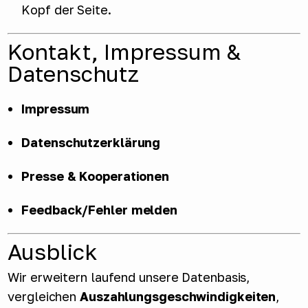
Kopf der Seite.
Kontakt, Impressum &
Datenschutz
Impressum
Datenschutzerklärung
Presse & Kooperationen
Feedback/Fehler melden
Ausblick
Wir erweitern laufend unsere Datenbasis,
vergleichen
Auszahlungsgeschwindigkeiten
,