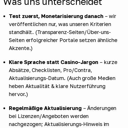
Was uns unterscheidet
Test zuerst, Monetarisierung danach
– wir
veröffentlichen nur, was unseren Kriterien
standhält. (Transparenz-Seiten/Über-uns-
Seiten erfolgreicher Portale setzen ähnliche
Akzente.)
Klare Sprache statt Casino-Jargon
– kurze
Absätze, Checklisten, Pro/Contra,
Aktualisierungs-Datum. (Auch große Medien
heben Aktualität & klare Nutzerführung
hervor.)
Regelmäßige Aktualisierung
– Änderungen
bei Lizenzen/Angeboten werden
nachgezogen; Aktualisierungs-Hinweis im